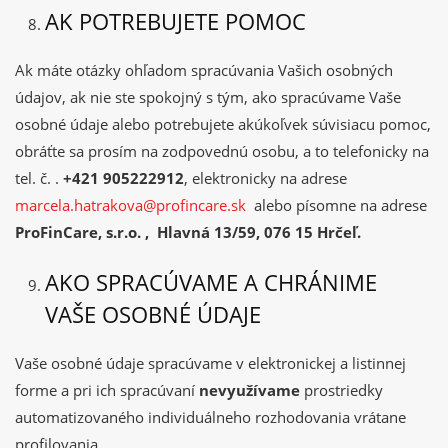
AK POTREBUJETE POMOC
Ak máte otázky ohľadom spracúvania Vašich osobných
údajov, ak nie ste spokojný s tým, ako spracúvame Vaše
osobné údaje alebo potrebujete akúkoľvek súvisiacu pomoc,
obráťte sa prosím na zodpovednú osobu, a to telefonicky na
tel. č. .
+421 905222912
, elektronicky na adrese
marcela.hatrakova@profincare.sk
alebo písomne na adrese
ProFinCare, s.r.o. , Hlavná 13/59, 076 15 Hrčeľ.
AKO SPRACÚVAME A CHRÁNIME
VAŠE OSOBNÉ ÚDAJE
Vaše osobné údaje spracúvame v elektronickej a listinnej
forme a pri ich spracúvaní
nevyužívame
prostriedky
automatizovaného individuálneho rozhodovania vrátane
profilovania.