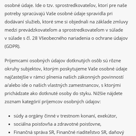
osobné údaje. Ide o tzv. sprostredkovateľov, ktorí pre naše
potreby spracúvajú Vaše osobné údaje spravidla pri
dodávaní služieb, ktoré sme si objednali na základe zmluvy
medzi prevádzkovateľom a sprostredkovateľom v súlade
v súlade s čl. 28 Všeobecného nariadenia o ochrane údajov
(GDPR).
Príjemcami osobných údajov dotknutých osôb sú rôzne
okruhy subjektov, ktorým poskytujeme Vaše osobné údaje
najčastejšie v rámci plnenia našich zákonných povinností
a/alebo ide o našich vlastných zamestnancov, s ktorými
prichádzate ako dotknuté osoby do styku. Nižšie nájdete
zoznam kategórií príjemcov osobných údajov:
súdy a orgány činné v trestnom konaní, exekútor,
sociálna poisťovňa a zdravotné poisťovne,
Finančná správa SR, Finančné riaditeľstvo SR, daňový