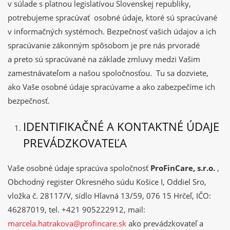
v súlade s platnou legislatívou Slovenskej republiky,
potrebujeme spracúvať osobné údaje, ktoré sú spracúvané
v informačných systémoch. Bezpečnosť vašich údajov a ich
spracúvanie zákonným spôsobom je pre nás prvoradé
a preto sú spracúvané na základe zmluvy medzi Vašim
zamestnávateľom a našou spoločnosťou. Tu sa dozviete,
ako Vaše osobné údaje spracúvame a ako zabezpečíme ich
bezpečnosť.
IDENTIFIKAČNÉ A KONTAKTNÉ ÚDAJE
PREVÁDZKOVATEĽA
Vaše osobné údaje spracúva spoločnosť
ProFinCare, s.r.o.
,
Obchodný register Okresného súdu Košice I, Oddiel Sro,
vložka č. 28117/V, sídlo Hlavná 13/59, 076 15 Hrčeľ, IČO:
46287019, tel. +421 905222912, mail:
marcela.hatrakova@profincare.sk
ako prevádzkovateľ a