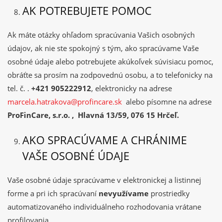
AK POTREBUJETE POMOC
Ak máte otázky ohľadom spracúvania Vašich osobných
údajov, ak nie ste spokojný s tým, ako spracúvame Vaše
osobné údaje alebo potrebujete akúkoľvek súvisiacu pomoc,
obráťte sa prosím na zodpovednú osobu, a to telefonicky na
tel. č. .
+421 905222912
, elektronicky na adrese
marcela.hatrakova@profincare.sk
alebo písomne na adrese
ProFinCare, s.r.o. , Hlavná 13/59, 076 15 Hrčeľ.
AKO SPRACÚVAME A CHRÁNIME
VAŠE OSOBNÉ ÚDAJE
Vaše osobné údaje spracúvame v elektronickej a listinnej
forme a pri ich spracúvaní
nevyužívame
prostriedky
automatizovaného individuálneho rozhodovania vrátane
profilovania.