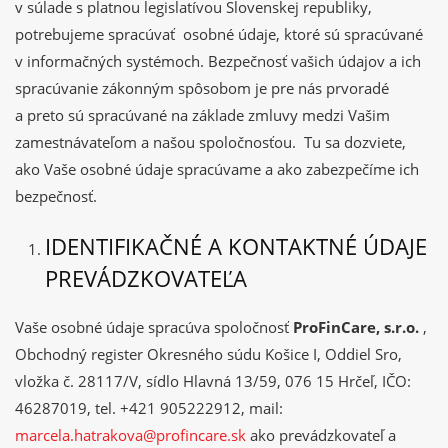
v súlade s platnou legislatívou Slovenskej republiky,
potrebujeme spracúvať osobné údaje, ktoré sú spracúvané
v informačných systémoch. Bezpečnosť vašich údajov a ich
spracúvanie zákonným spôsobom je pre nás prvoradé
a preto sú spracúvané na základe zmluvy medzi Vašim
zamestnávateľom a našou spoločnosťou. Tu sa dozviete,
ako Vaše osobné údaje spracúvame a ako zabezpečíme ich
bezpečnosť.
IDENTIFIKAČNÉ A KONTAKTNÉ ÚDAJE
PREVÁDZKOVATEĽA
Vaše osobné údaje spracúva spoločnosť
ProFinCare, s.r.o.
,
Obchodný register Okresného súdu Košice I, Oddiel Sro,
vložka č. 28117/V, sídlo Hlavná 13/59, 076 15 Hrčeľ, IČO:
46287019, tel. +421 905222912, mail:
marcela.hatrakova@profincare.sk
ako prevádzkovateľ a