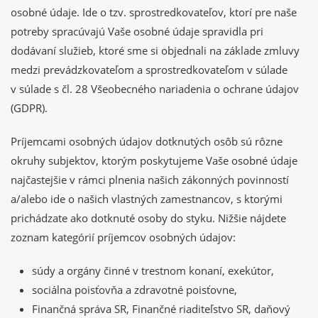
osobné údaje. Ide o tzv. sprostredkovateľov, ktorí pre naše
potreby spracúvajú Vaše osobné údaje spravidla pri
dodávaní služieb, ktoré sme si objednali na základe zmluvy
medzi prevádzkovateľom a sprostredkovateľom v súlade
v súlade s čl. 28 Všeobecného nariadenia o ochrane údajov
(GDPR).
Príjemcami osobných údajov dotknutých osôb sú rôzne
okruhy subjektov, ktorým poskytujeme Vaše osobné údaje
najčastejšie v rámci plnenia našich zákonných povinností
a/alebo ide o našich vlastných zamestnancov, s ktorými
prichádzate ako dotknuté osoby do styku. Nižšie nájdete
zoznam kategórií príjemcov osobných údajov:
súdy a orgány činné v trestnom konaní, exekútor,
sociálna poisťovňa a zdravotné poisťovne,
Finančná správa SR, Finančné riaditeľstvo SR, daňový